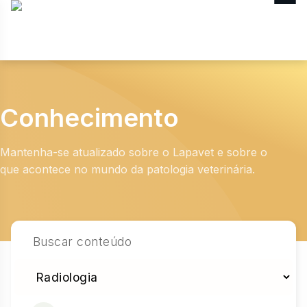
MENU
Conhecimento
Mantenha-se atualizado sobre o Lapavet e sobre o
que acontece no mundo da patologia veterinária.