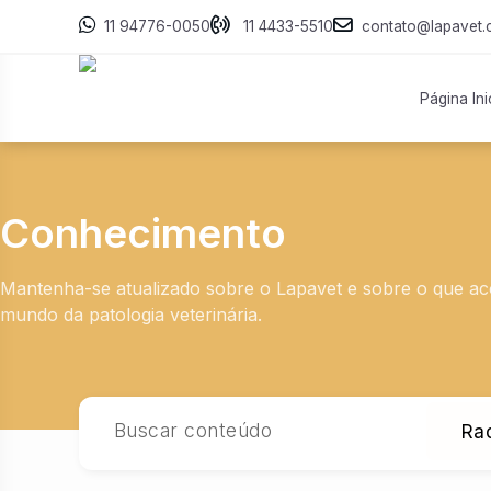
11 94776-0050
11 4433-5510
contato@lapavet.
Página Ini
Conhecimento
Mantenha-se atualizado sobre o Lapavet e sobre o que a
mundo da patologia veterinária.