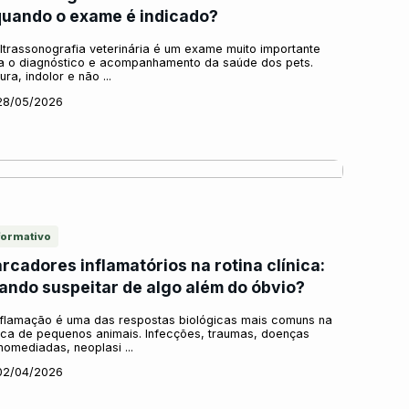
quando o exame é indicado?
ltrassonografia veterinária é um exame muito importante
a o diagnóstico e acompanhamento da saúde dos pets.
ra, indolor e não ...
28/05/2026
formativo
rcadores inflamatórios na rotina clínica:
ando suspeitar de algo além do óbvio?
nflamação é uma das respostas biológicas mais comuns na
nica de pequenos animais. Infecções, traumas, doenças
nomediadas, neoplasi ...
02/04/2026