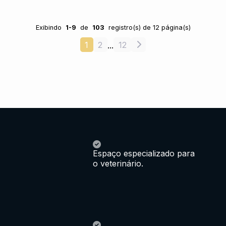
Exibindo
1-9
de
103
registro(s) de 12 página(s)
1
2
12
...
Espaço especializado para
o veterinário.