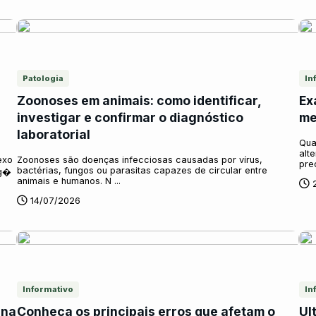
Patologia
In
Zoonoses em animais: como identificar,
Ex
investigar e confirmar o diagnóstico
me
laboratorial
Qua
alt
exo
Zoonoses são doenças infecciosas causadas por vírus,
pre
bactérias, fungos ou parasitas capazes de circular entre
rg�
animais e humanos. N ...
14/07/2026
Informativo
In
 na
Conheça os principais erros que afetam o
Ul