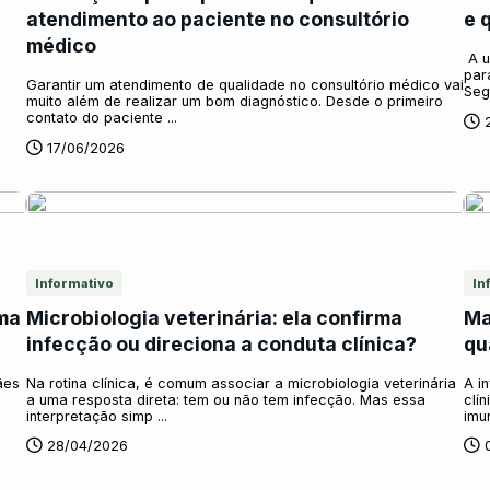
atendimento ao paciente no consultório
e 
médico
A u
par
Garantir um atendimento de qualidade no consultório médico vai
Segu
muito além de realizar um bom diagnóstico. Desde o primeiro
contato do paciente ...
17/06/2026
Informativo
In
ma
Microbiologia veterinária: ela confirma
Ma
infecção ou direciona a conduta clínica?
qu
ães
Na rotina clínica, é comum associar a microbiologia veterinária
A i
a uma resposta direta: tem ou não tem infecção. Mas essa
clí
interpretação simp ...
imu
28/04/2026