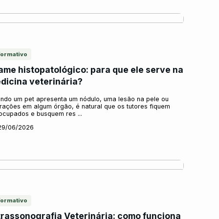
formativo
ame histopatológico: para que ele serve na
dicina veterinária?
ndo um pet apresenta um nódulo, uma lesão na pele ou
erações em algum órgão, é natural que os tutores fiquem
ocupados e busquem res ...
29/06/2026
formativo
trassonografia Veterinária: como funciona