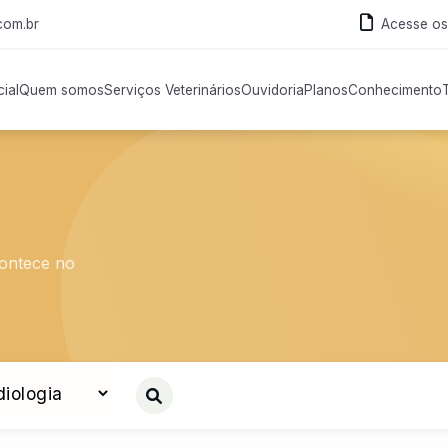
com.br
Acesse os
cial
Quem somos
Serviços Veterinários
Ouvidoria
Planos
Conhecimento
contece no