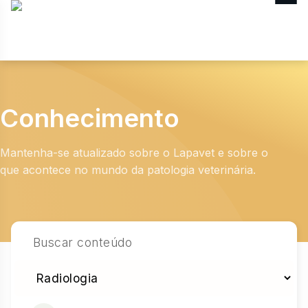
MENU
Conhecimento
Mantenha-se atualizado sobre o Lapavet e sobre o
que acontece no mundo da patologia veterinária.