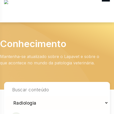
MENU
Conhecimento
Mantenha-se atualizado sobre o Lapavet e sobre o
que acontece no mundo da patologia veterinária.