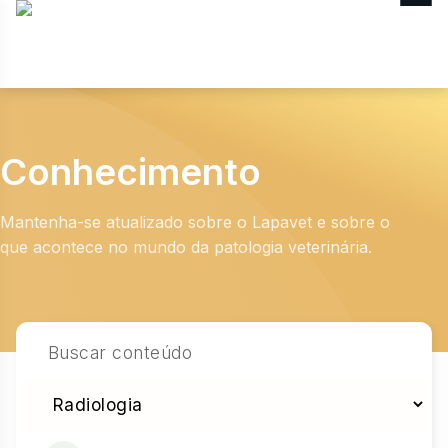
MENU
Conhecimento
Mantenha-se atualizado sobre o Lapavet e sobre o
que acontece no mundo da patologia veterinária.