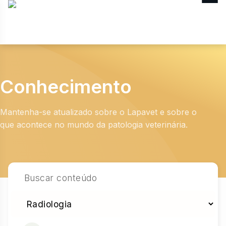
MENU
Conhecimento
Mantenha-se atualizado sobre o Lapavet e sobre o
que acontece no mundo da patologia veterinária.