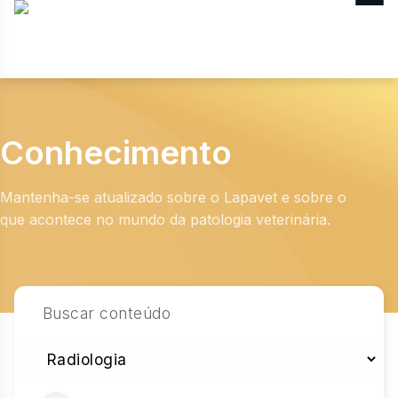
MENU
Conhecimento
Mantenha-se atualizado sobre o Lapavet e sobre o
que acontece no mundo da patologia veterinária.