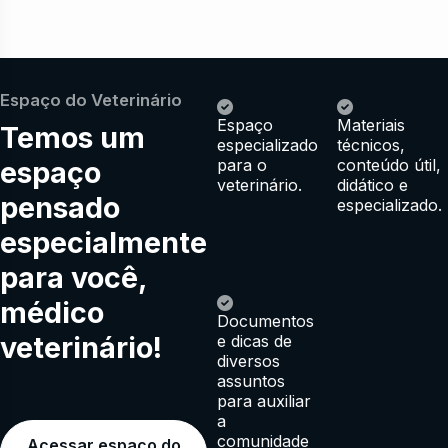
Espaço do Veterinário
Espaço
Materiais
Temos um
especializado
técnicos,
espaço
para o
conteúdo útil,
veterinário.
didático e
pensado
especializado.
especialmente
para você,
médico
Documentos
veterinário!
e dicas de
diversos
assuntos
para auxiliar
a
comunidade
Acessar espaço do