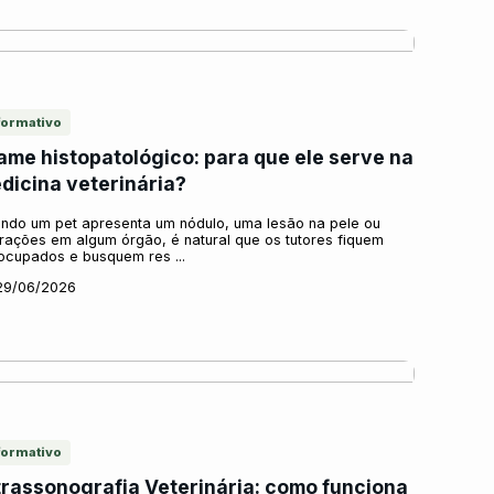
formativo
ame histopatológico: para que ele serve na
dicina veterinária?
ndo um pet apresenta um nódulo, uma lesão na pele ou
erações em algum órgão, é natural que os tutores fiquem
ocupados e busquem res ...
29/06/2026
formativo
trassonografia Veterinária: como funciona