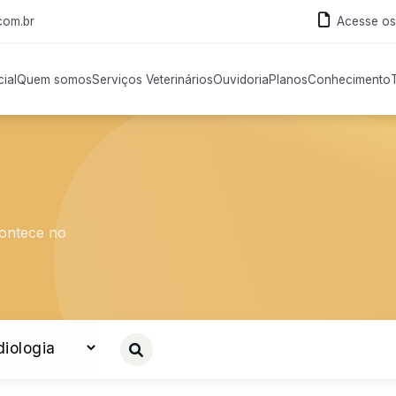
com.br
Acesse os
cial
Quem somos
Serviços Veterinários
Ouvidoria
Planos
Conhecimento
contece no