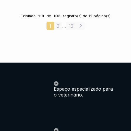
Exibindo
1-9
de
103
registro(s) de 12 página(s)
1
2
12
...
Espaço especializado para
o veterinário.