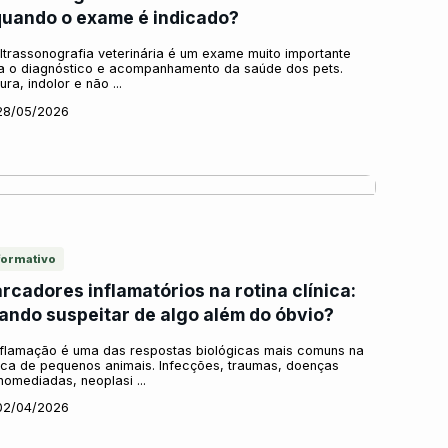
quando o exame é indicado?
ltrassonografia veterinária é um exame muito importante
a o diagnóstico e acompanhamento da saúde dos pets.
ra, indolor e não ...
28/05/2026
formativo
rcadores inflamatórios na rotina clínica:
ando suspeitar de algo além do óbvio?
nflamação é uma das respostas biológicas mais comuns na
nica de pequenos animais. Infecções, traumas, doenças
nomediadas, neoplasi ...
02/04/2026