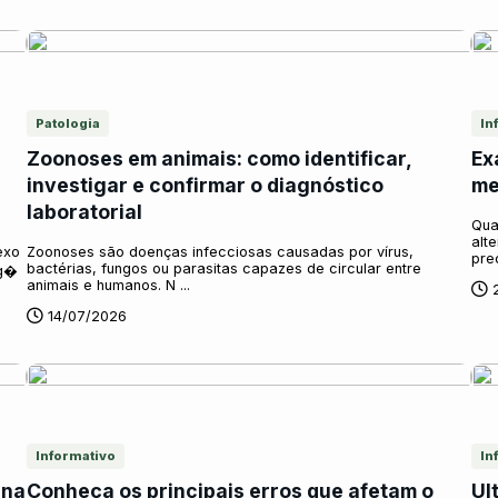
Patologia
In
Zoonoses em animais: como identificar,
Ex
investigar e confirmar o diagnóstico
me
laboratorial
Qua
alt
exo
Zoonoses são doenças infecciosas causadas por vírus,
pre
bactérias, fungos ou parasitas capazes de circular entre
rg�
animais e humanos. N ...
14/07/2026
Informativo
In
 na
Conheça os principais erros que afetam o
Ul