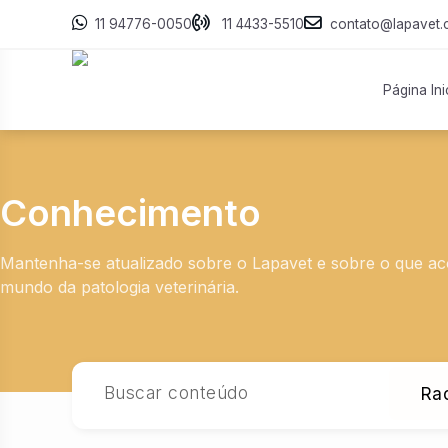
11 94776-0050
11 4433-5510
contato@lapavet.
Página Ini
Conhecimento
Mantenha-se atualizado sobre o Lapavet e sobre o que a
mundo da patologia veterinária.