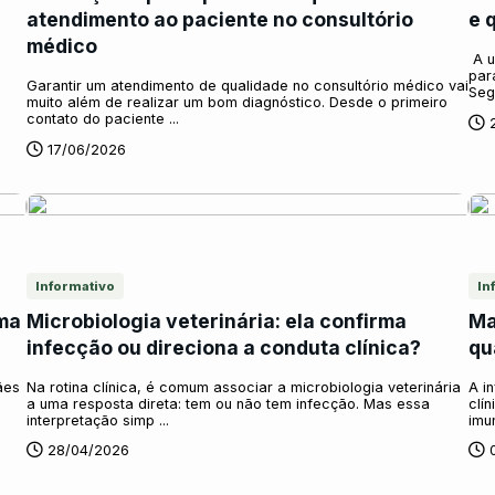
atendimento ao paciente no consultório
e 
médico
A u
par
Garantir um atendimento de qualidade no consultório médico vai
Segu
muito além de realizar um bom diagnóstico. Desde o primeiro
contato do paciente ...
17/06/2026
Informativo
In
ma
Microbiologia veterinária: ela confirma
Ma
infecção ou direciona a conduta clínica?
qu
ães
Na rotina clínica, é comum associar a microbiologia veterinária
A i
a uma resposta direta: tem ou não tem infecção. Mas essa
clí
interpretação simp ...
imu
28/04/2026