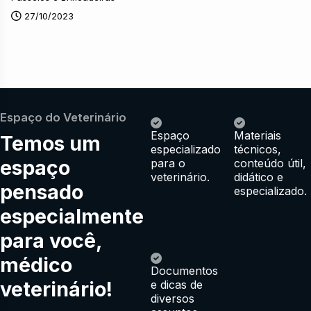
27/10/2023
Espaço do Veterinário
Espaço
Materiais
Temos um
especializado
técnicos,
espaço
para o
conteúdo útil,
veterinário.
didático e
pensado
especializado.
especialmente
para você,
médico
Documentos
veterinário!
e dicas de
diversos