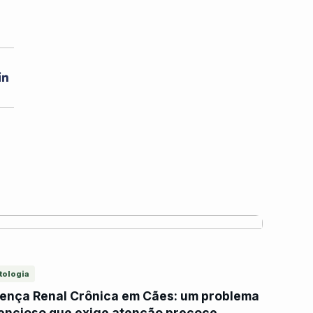
Share
tologia
ença Renal Crônica em Cães: um problema
lencioso que exige atenção precoce