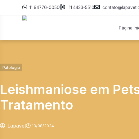
11 94776-0050
11 4433-5510
contato@lapavet.
Página Ini
Patologia
Leishmaniose em Pets
Tratamento
Lapavet
13/08/2024