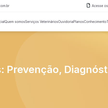
com.br
Acesse os
cial
Quem somos
Serviços Veterinários
Ouvidoria
Planos
Conhecimento
: Prevenção, Diagnóst