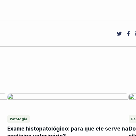
Patologia
Pa
Exame histopatológico: para que ele serve na
Do
medicina veterinária?
si