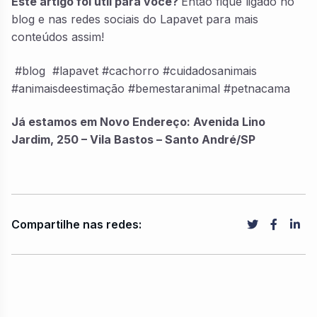
Este artigo foi útil para você?
Então fique ligado no
blog e nas redes sociais do Lapavet para mais
conteúdos assim!
#blog #lapavet #cachorro #cuidadosanimais
#animaisdeestimação #bemestaranimal #petnacama
Já estamos em Novo Endereço: Avenida Lino
Jardim, 250 – Vila Bastos – Santo André/SP
Compartilhe nas redes: