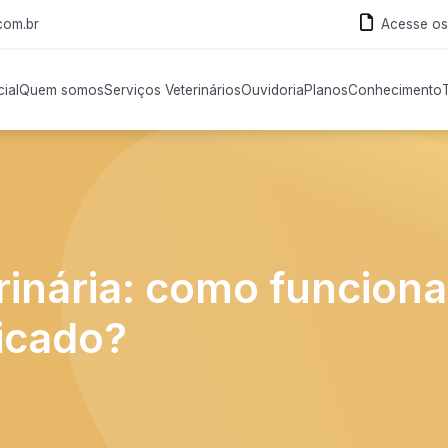
com.br
Acesse os
cial
Quem somos
Serviços Veterinários
Ouvidoria
Planos
Conhecimento
rinária: como funciona
icado?