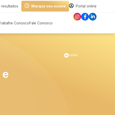
 resultados
Marque seu exame
Portal online
Trabalhe Conosco
Fale Conosco
Voltar
 e