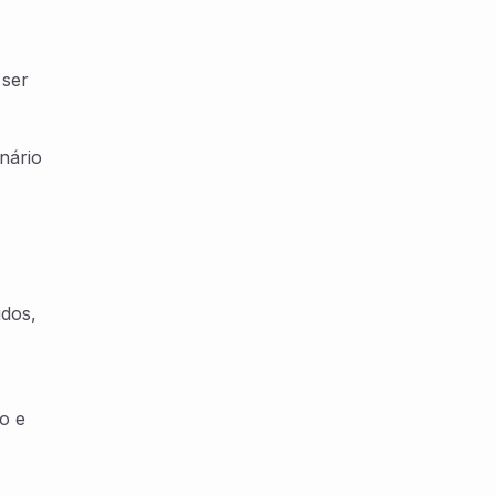
 ser
nário
idos,
o e