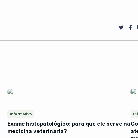
Informativo
In
Exame histopatológico: para que ele serve na
Co
medicina veterinária?
at