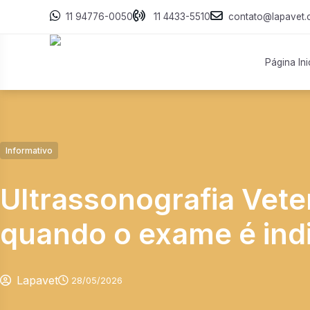
11 94776-0050
11 4433-5510
contato@lapavet.
Página Ini
Informativo
Ultrassonografia Vete
quando o exame é ind
Lapavet
28/05/2026