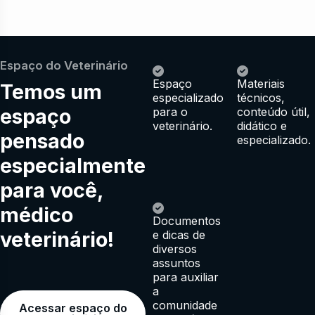
Espaço do Veterinário
Espaço
Materiais
Temos um
especializado
técnicos,
espaço
para o
conteúdo útil,
veterinário.
didático e
pensado
especializado.
especialmente
para você,
médico
Documentos
veterinário!
e dicas de
diversos
assuntos
para auxiliar
a
comunidade
Acessar espaço do